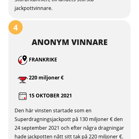
jackpottvinnare.
ANONYM VINNARE
FRANKRIKE
220 miljoner €
15 OKTOBER 2021
Den här vinsten startade som en
Superdragningsjackpott på 130 miljoner € den
24 september 2021 och efter några dragningar
hade jackpotten nått sitt tak på 220 miljoner €.