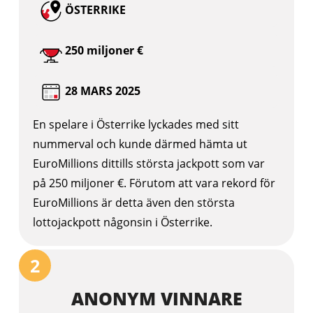
ÖSTERRIKE
250 miljoner €
28 MARS 2025
En spelare i Österrike lyckades med sitt
nummerval och kunde därmed hämta ut
EuroMillions dittills största jackpott som var
på 250 miljoner €. Förutom att vara rekord för
EuroMillions är detta även den största
lottojackpott någonsin i Österrike.
ANONYM VINNARE