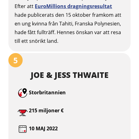
Efter att
EuroMillions dragningsresultat
hade publicerats den 15 oktober framkom att
en ung kvinna från Tahiti, Franska Polynesien,
hade fått fullträff. Hennes önskan var att resa
till ett snörikt land.
JOE & JESS THWAITE
Storbritannien
215 miljoner €
10 MAJ 2022