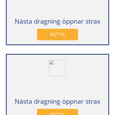
Nästa dragning öppnar strax
BETTA
Nästa dragning öppnar strax
BETTA