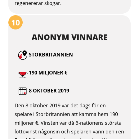
regenererar skogar.
ANONYM VINNARE
STORBRITANNIEN
190 MILJONER €
8 OKTOBER 2019
Den 8 oktober 2019 var det dags för en
spelare i Storbritannien att kamma hem 190
miljoner €. Vinsten var då ö-nationens största
lottovinst någonsin och spelaren vann den i en