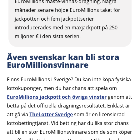
EuroMillions måste-vinnas-dragning. Några
månader senare höjde EuroMillions taket för
jackpotten och fem jackpottserier
introducerades med en maxjackpott på 250
miljoner € i den sista serien.
Även svenskar kan bli stora
EuroMillionsvinnare
Finns EuroMillions i Sverige? Du kan inte köpa fysiska
lottokuponger, men du har chans att spela om
EuroMillions jackpott och övriga vinster
genom att
betta på det officiella dragningsresultatet. Enklast är
att gå via
TheLotter Sverige
som är en licensierad
lottobettingtjänst. Vid betting har du lika stor chans
att bli en stor EuroMillionsvinnare som de som köper