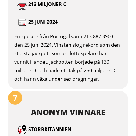
213 MILJONER €
25 JUNI 2024
En spelare från Portugal vann 213 887 390 €
den 25 juni 2024. Vinsten slog rekord som den
största jackpott som en lottospelare har
vunnit i landet. Jackpotten började på 130
miljoner € och hade ett tak på 250 miljoner €
och hann växa under sex dragningar.
ANONYM VINNARE
STORBRITANNIEN