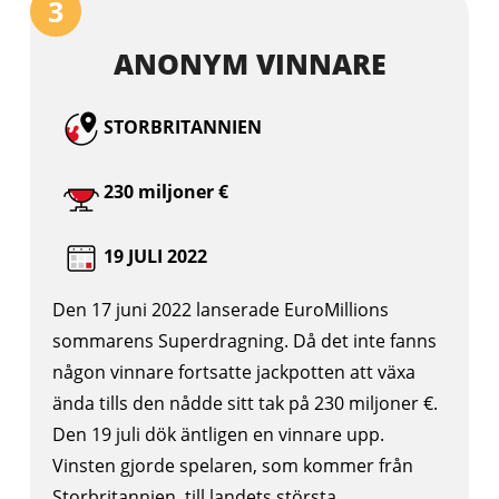
ANONYM VINNARE
STORBRITANNIEN
230 miljoner €
19 JULI 2022
Den 17 juni 2022 lanserade EuroMillions
sommarens Superdragning. Då det inte fanns
någon vinnare fortsatte jackpotten att växa
ända tills den nådde sitt tak på 230 miljoner €.
Den 19 juli dök äntligen en vinnare upp.
Vinsten gjorde spelaren, som kommer från
Storbritannien, till landets största