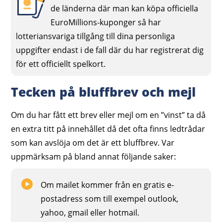
de länderna där man kan köpa officiella
EuroMillions-kuponger så har
lotteriansvariga tillgång till dina personliga
uppgifter endast i de fall där du har registrerat dig
för ett officiellt spelkort.
Tecken på bluffbrev och mejl
Om du har fått ett brev eller mejl om en ”vinst” ta då
en extra titt på innehållet då det ofta finns ledtrådar
som kan avslöja om det är ett bluffbrev. Var
uppmärksam på bland annat följande saker:
Om mailet kommer från en gratis e-
postadress som till exempel outlook,
yahoo, gmail eller hotmail.