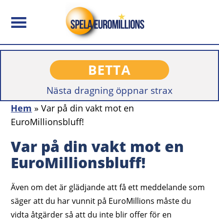
BETTA
Nästa dragning öppnar strax
Hem
»
Var på din vakt mot en
EuroMillionsbluff!
Var på din vakt mot en
EuroMillionsbluff!
Även om det är glädjande att få ett meddelande som
säger att du har vunnit på EuroMillions måste du
vidta åtgärder så att du inte blir offer för en