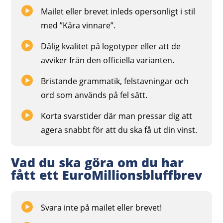
Mailet eller brevet inleds opersonligt i stil
med ”Kära vinnare”.
Dålig kvalitet på logotyper eller att de
avviker från den officiella varianten.
Bristande grammatik, felstavningar och
ord som används på fel sätt.
Korta svarstider där man pressar dig att
agera snabbt för att du ska få ut din vinst.
Vad du ska göra om du har
fått ett EuroMillionsbluffbrev
Svara inte på mailet eller brevet!